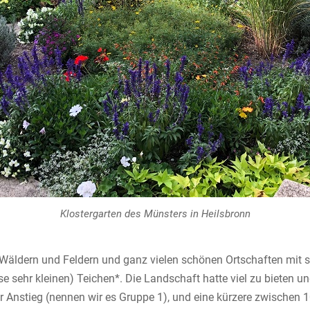
Klostergarten des Münsters in Heilsbronn
en Wäldern und Feldern und ganz vielen schönen Ortschaften mi
se sehr kleinen) Teichen*. Die Landschaft hatte viel zu bieten u
 Anstieg (nennen wir es Gruppe 1), und eine kürzere zwischen 1