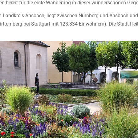
 bereit für die erste Wanderung in dieser wunderschönen Geg
hen Landkreis Ansbach, liegt zwischen Nürnberg und Ansbach un
rttemberg bei Stuttgart mit 128.334 Einwohnern). Die Stadt Heil