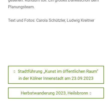
gesehen. Rundum toll. Ein großes Dankeschön dem
Planungsteam.
Text und Fotos: Carola Schützler, Ludwig Kreitner
Beitragsnavigation
Previous
Stadtführung „Kunst im öffentlichen Raum“
post:
in der Kölner Innenstadt am 23.09.2023
Next
Herbstwanderung 2023, Heilsbronn
post: