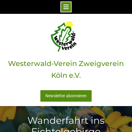
Skip
to
content
Westerwald-Verein Zweigverein
Köln e.V.
Newsletter abonnieren
Wanderfahrt ins
Fichtelgebirge