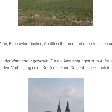
n Grün, Buschwindröschen, Schlüsselblumen und auch Veilchen un
ght der Wandertour gewesen. Für die Anstrengungen zum Aufstieg
orden. Vorbei ging es an Kauferleite und Galgenfeldsee, auch im