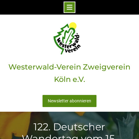
Skip
to
content
Westerwald-Verein Zweigverein
Köln e.V.
Newsletter abonnieren
122. Deutscher
Wandertag vom 15.